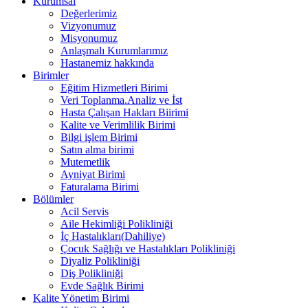
Kurumsal
Değerlerimiz
Vizyonumuz
Misyonumuz
Anlaşmalı Kurumlarımız
Hastanemiz hakkında
Birimler
Eğitim Hizmetleri Birimi
Veri Toplanma.Analiz ve İst
Hasta Çalışan Hakları Biirimi
Kalite ve Verimlilik Birimi
Bilgi işlem Birimi
Satın alma birimi
Mutemetlik
Ayniyat Birimi
Faturalama Birimi
Bölümler
Acil Servis
Aile Hekimliği Polikliniği
İç Hastalıkları(Dahiliye)
Çocuk Sağlığı ve Hastalıkları Polikliniği
Diyaliz Polikliniği
Diş Polikliniği
Evde Sağlık Birimi
Kalite Yönetim Birimi