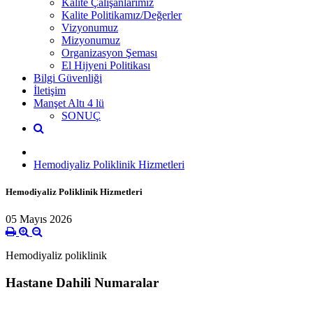
Kalite Çalışanlarımız
Kalite Politikamız/Değerler
Vizyonumuz
Mizyonumuz
Organizasyon Şeması
El Hijyeni Politikası
Bilgi Güvenliği
İletişim
Manşet Altı 4 lü
SONUÇ
Hemodiyaliz Poliklinik Hizmetleri
Hemodiyaliz Poliklinik Hizmetleri
05 Mayıs 2026
Hemodiyaliz poliklinik
Hastane Dahili Numaralar