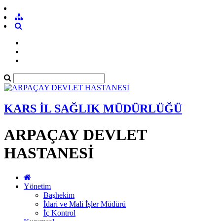
KARS İL SAĞLIK MÜDÜRLÜĞÜ
ARPAÇAY DEVLET
HASTANESİ
Yönetim
Başhekim
İdari ve Mali İşler Müdürü
İç Kontrol